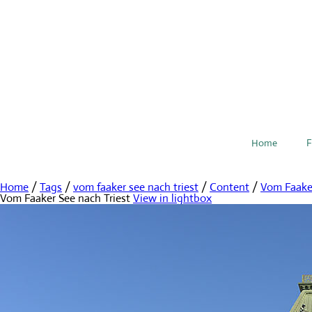
Home
F
Home
/
Tags
/
vom faaker see nach triest
/
Content
/
Vom Faaker
Vom Faaker See nach Triest
View in lightbox