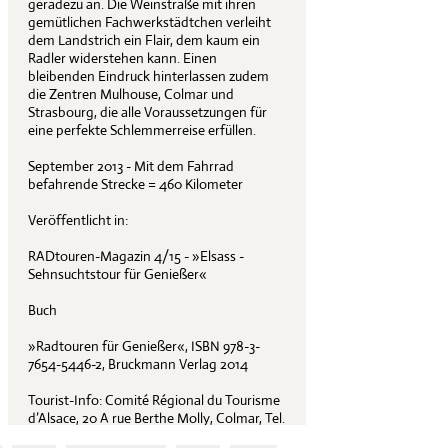
geradezu an. Die Weinstraße mit ihren
gemütlichen Fachwerkstädtchen verleiht
dem Landstrich ein Flair, dem kaum ein
Radler widerstehen kann. Einen
bleibenden Eindruck hinterlassen zudem
die Zentren Mulhouse, Colmar und
Strasbourg, die alle Voraussetzungen für
eine perfekte Schlemmerreise erfüllen.
September 2013 - Mit dem Fahrrad
befahrende Strecke = 460 Kilometer
Veröffentlicht in:
RADtouren-Magazin 4/15 - »Elsass -
Sehnsuchtstour für Genießer«
Buch
»Radtouren für Genießer«, ISBN 978-3-
7654-5446-2, Bruckmann Verlag 2014
Tourist-Info: Comité Régional du Tourisme
d’Alsace, 20 A rue Berthe Molly, Colmar, Tel.
+33/389 24 73 50,
www.tourisme-