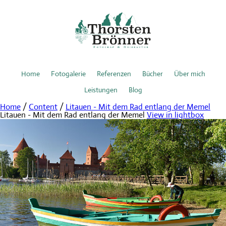
Home
Fotogalerie
Referenzen
Bücher
Über mich
Leistungen
Blog
Home
/
Content
/
Litauen - Mit dem Rad entlang der Memel
Litauen - Mit dem Rad entlang der Memel
View in lightbox