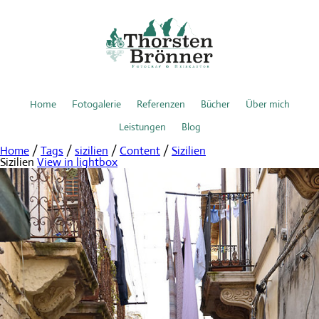
Home
Fotogalerie
Referenzen
Bücher
Über mich
Leistungen
Blog
Home
/
Tags
/
sizilien
/
Content
/
Sizilien
Sizilien
View in lightbox